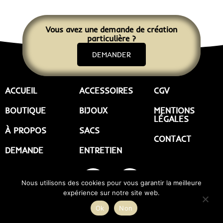
Vous avez une demande de création
particulière ?
DEMANDER
ACCUEIL
ACCESSOIRES
CGV
BOUTIQUE
BIJOUX
MENTIONS
LÉGALES
À PROPOS
SACS
CONTACT
DEMANDE
ENTRETIEN
Nous utilisons des cookies pour vous garantir la meilleure
expérience sur notre site web.
©2023 |
GAROLOU by l’entre-pôt
| Tous droits réservés | Réalisé par
Ok
Non
Etienne Lafargue