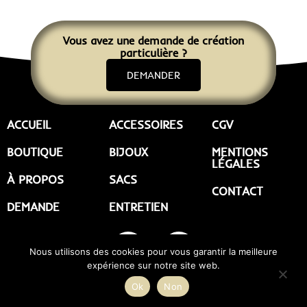
Vous avez une demande de création
particulière ?
DEMANDER
ACCUEIL
ACCESSOIRES
CGV
BOUTIQUE
BIJOUX
MENTIONS
LÉGALES
À PROPOS
SACS
CONTACT
DEMANDE
ENTRETIEN
Nous utilisons des cookies pour vous garantir la meilleure
expérience sur notre site web.
©2023 |
GAROLOU by l’entre-pôt
| Tous droits réservés | Réalisé par
Ok
Non
Etienne Lafargue