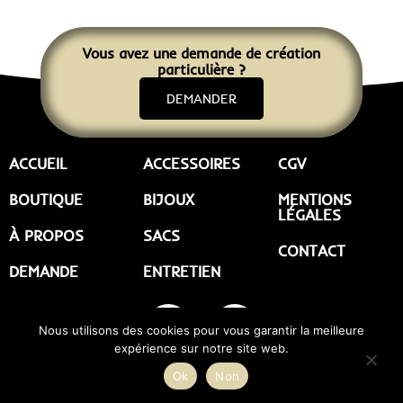
Vous avez une demande de création
particulière ?
DEMANDER
ACCUEIL
ACCESSOIRES
CGV
BOUTIQUE
BIJOUX
MENTIONS
LÉGALES
À PROPOS
SACS
CONTACT
DEMANDE
ENTRETIEN
Nous utilisons des cookies pour vous garantir la meilleure
expérience sur notre site web.
©2023 |
GAROLOU by l’entre-pôt
| Tous droits réservés | Réalisé par
Ok
Non
Etienne Lafargue